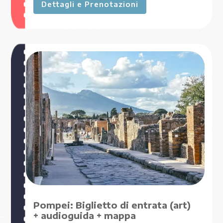
Dettagli e Prenotazioni
A PARTIRE DA
€ 35
,00
€ 31
,50
Pompei: Biglietto di entrata (art)
+ audioguida + mappa